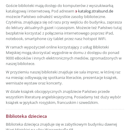
Goście biblioteki mają dostęp do komputerów z wyszukiwarką
katalogową i internetową. Pod adresem
katalog.stralsund.de
możecie Państwo odnaleźć wszystkie zasoby biblioteczne.
Czytelnia, znajdująca się od razu przy wejściu do budynku, zaprasza
do lektury aktualnych gazet i czasopism. Możecie też Państwo tutaj
bezpłatnie korzystać z połączenia internetowego poprzez iPad,
notebook, smartphone czy tablet przez nasz hotspot WiFi.
W ramach wypożyczeń online korzystający z usług Biblioteki
Miejskiej mogą skorzystać wygodnie w domu z dostępu do ponad
9000 eBooków i innych elektronicznych mediów, zgromadzonych w
naszej bibliotece.
W przyziemiu naszej biblioteki znajduje sie sala imprez, w której raz
na miesiąc odbywają się spotkania literackie, prezentacje książek,
wernisaże wystaw oraz koncerty.
W dziale książek obcojęzycznych znajdziecie Państwo przede
wszystkim literaturę angielskojezyczną. Posiadamy też duży wybór
książek w językach rosyjskim, francuskim i szwedzkim.
Biblioteka dziecieca
Biblioteka dziecięca znajduje się w zabytkowym budynku dawnej
Wagi Miejskiej na ulicy Wasserstraße 68.