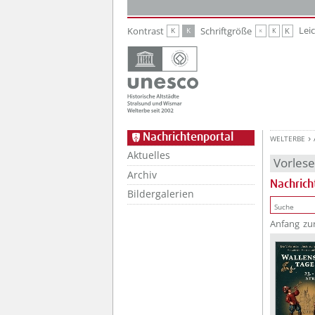
Zur Hauptnavigation
Zum Inhalt
Lei
Kontrast
Schriftgröße
K
K
K
K
K
Nachrichtenportal
WELTERBE
Aktuelles
Vorles
Archiv
Nachrich
Bildergalerien
Anfang
zu