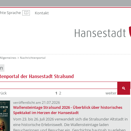
chte Sprache
Kontakt
Leichte Sprache
Allgemeines
Nachrichtenportal
en
tenportal der Hansestadt Stralsund
rück
1
2
weiter
Ende
veröffentlicht am 21.07.2026
Wallensteintage Stralsund 2026 - Überblick über historisches
Spektakel im Herzen der Hansestadt
Vom 23. bis 26. Juli 2026 verwandelt sich die Stralsunder Altstadt in
eine historische Erlebniswelt. Die Wallensteintage laden
Besucherinnen und Besucher ein, Geschichte hautnah zu erleben