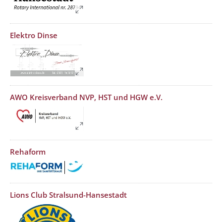
??? absaetzeOben[8]/titel ???
Elektro Dinse
??? absaetzeOben[9]/titel ???
AWO Kreisverband NVP, HST und HGW e.V.
??? absaetzeOben[10]/titel ???
Rehaform
??? absaetzeOben[11]/titel ???
Lions Club Stralsund-Hansestadt