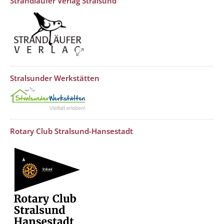
??? absaetzeOben[5]/titel ???
Strandläufer Verlag Stralsund
??? absaetzeOben[6]/titel ???
Stralsunder Werkstätten
??? absaetzeOben[7]/titel ???
Rotary Club Stralsund-Hansestadt