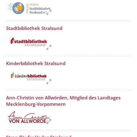
??? absaetzeOben[2]/titel ???
Stadtbibliothek Stralsund
??? absaetzeOben[3]/titel ???
Kinderbibliothek Stralsund
??? absaetzeOben[4]/titel ???
Ann-Christin von Allwörden, Mitglied des Landtages
Mecklenburg-Vorpommern