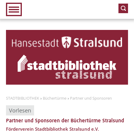
Zur Hauptnavigation
Zum Inhalt
STADTBIBLIOTHEK
Büchertürme
Partner und Sponsoren
Vorlesen
Partner und Sponsoren der Büchertürme Stralsund
??? absaetzeOben[1]/titel ???
Förderverein Stadtbibliothek Stralsund e.V.