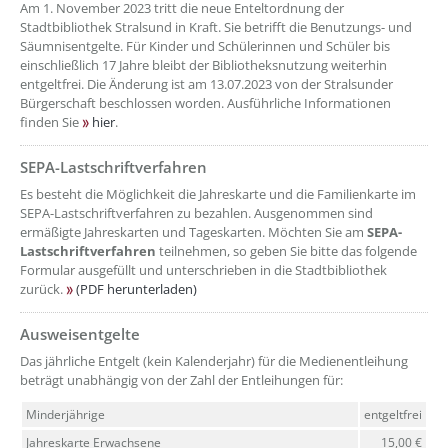
Am 1. November 2023 tritt die neue Enteltordnung der
Stadtbibliothek Stralsund in Kraft. Sie betrifft die Benutzungs- und
Säumnisentgelte. Für Kinder und Schülerinnen und Schüler bis
einschließlich 17 Jahre bleibt der Bibliotheksnutzung weiterhin
entgeltfrei. Die Änderung ist am 13.07.2023 von der Stralsunder
Bürgerschaft beschlossen worden. Ausführliche Informationen
finden Sie
hier
.
SEPA-Lastschriftverfahren
??? absaetzeOben[2]/titel ???
Es besteht die Möglichkeit die Jahreskarte und die Familienkarte im
SEPA-Lastschriftverfahren zu bezahlen. Ausgenommen sind
ermäßigte Jahreskarten und Tageskarten. Möchten Sie am
SEPA-
Lastschriftverfahren
teilnehmen, so geben Sie bitte das folgende
Formular ausgefüllt und unterschrieben in die Stadtbibliothek
zurück.
(PDF herunterladen)
Ausweisentgelte
??? absaetzeOben[3]/titel ???
Das jährliche Entgelt (kein Kalenderjahr) für die Medienentleihung
beträgt unabhängig von der Zahl der Entleihungen für:
Minderjährige
entgeltfrei
Jahreskarte Erwachsene
15,00 €