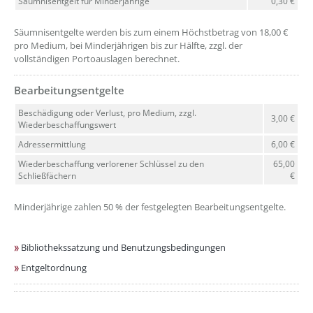
Säumnisentgelt für Minderjährige
0,30 €
Säumnisentgelte werden bis zum einem Höchstbetrag von 18,00 €
pro Medium, bei Minderjährigen bis zur Hälfte, zzgl. der
vollständigen Portoauslagen berechnet.
Bearbeitungsentgelte
??? absaetzeOben[5]/titel ???
Beschädigung oder Verlust, pro Medium, zzgl.
3,00 €
Wiederbeschaffungswert
Adressermittlung
6,00 €
Wiederbeschaffung verlorener Schlüssel zu den
65,00
Schließfächern
€
Minderjährige zahlen 50 % der festgelegten Bearbeitungsentgelte.
Bibliothekssatzung und Benutzungsbedingungen
Entgeltordnung