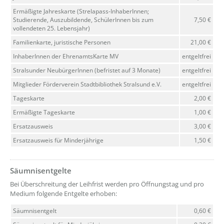
Ermäßigte Jahreskarte (Strelapass-InhaberInnen;
Studierende, Auszubildende, SchülerInnen bis zum
7,50 €
vollendeten 25. Lebensjahr)
Familienkarte, juristische Personen
21,00 €
InhaberInnen der EhrenamtsKarte MV
entgeltfrei
Stralsunder NeubürgerInnen (befristet auf 3 Monate)
entgeltfrei
Mitglieder Förderverein Stadtbibliothek Stralsund e.V.
entgeltfrei
Tageskarte
2,00 €
Ermäßigte Tageskarte
1,00 €
Ersatzausweis
3,00 €
Ersatzausweis für Minderjährige
1,50 €
Säumnisentgelte
??? absaetzeOben[4]/titel ???
Bei Überschreitung der Leihfrist werden pro Öffnungstag und pro
Medium folgende Entgelte erhoben:
Säumnisentgelt
0,60 €