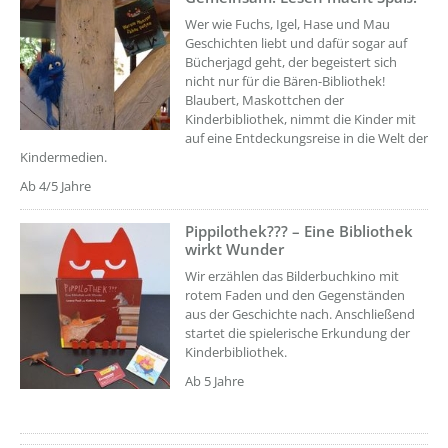
??? absaetzeOben[1]/titel ???
Wer wie Fuchs, Igel, Hase und Mau
Geschichten liebt und dafür sogar auf
Bücherjagd geht, der begeistert sich
nicht nur für die Bären-Bibliothek!
Blaubert, Maskottchen der
Kinderbibliothek, nimmt die Kinder mit
auf eine Entdeckungsreise in die Welt der
Kindermedien.
Ab 4/5 Jahre
Pippilothek??? – Eine Bibliothek
??? absaetzeOben[2]/titel ???
wirkt Wunder
Wir erzählen das Bilderbuchkino mit
rotem Faden und den Gegenständen
aus der Geschichte nach. Anschließend
startet die spielerische Erkundung der
Kinderbibliothek.
Ab 5 Jahre