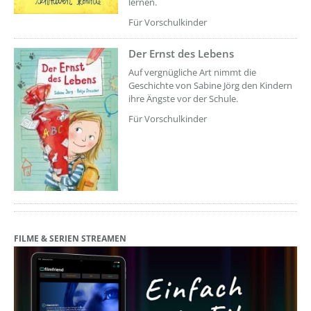
lernen.
Für Vorschulkinder
Der Ernst des Lebens
??? absaetzeOben[7]/titel ???
Auf vergnügliche Art nimmt die
Geschichte von Sabine Jörg den Kindern
ihre Ängste vor der Schule.
Für Vorschulkinder
FILME & SERIEN STREAMEN