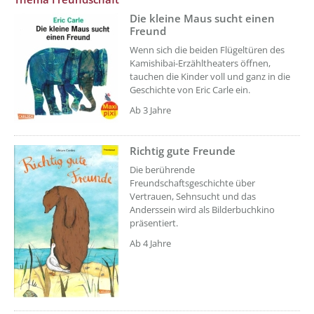
??? absaetzeOben[1]/titel ???
Die kleine Maus sucht einen
Freund
Wenn sich die beiden Flügeltüren des
Kamishibai-Erzähltheaters öffnen,
tauchen die Kinder voll und ganz in die
Geschichte von Eric Carle ein.
Ab 3 Jahre
Richtig gute Freunde
??? absaetzeOben[2]/titel ???
Die berührende
Freundschaftsgeschichte über
Vertrauen, Sehnsucht und das
Anderssein wird als Bilderbuchkino
präsentiert.
Ab 4 Jahre