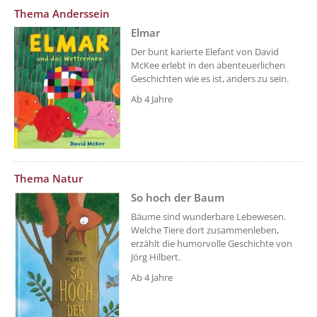
??? absaetzeOben[3]/titel ???
Thema Anderssein
Elmar
Der bunt karierte Elefant von David
McKee erlebt in den abenteuerlichen
Geschichten wie es ist, anders zu sein.
Ab 4 Jahre
??? absaetzeOben[4]/titel ???
Thema Natur
So hoch der Baum
Bäume sind wunderbare Lebewesen.
Welche Tiere dort zusammenleben,
erzählt die humorvolle Geschichte von
Jörg Hilbert.
Ab 4 Jahre