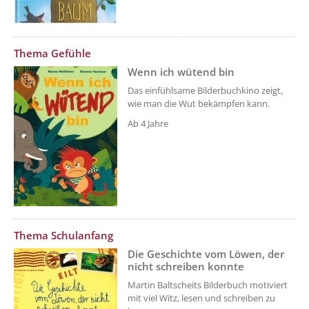
??? absaetzeOben[5]/titel ???
Thema Gefühle
Wenn ich wütend bin
Das einfühlsame Bilderbuchkino zeigt,
wie man die Wut bekämpfen kann.
Ab 4 Jahre
??? absaetzeOben[6]/titel ???
Thema Schulanfang
Die Geschichte vom Löwen, der
nicht schreiben konnte
Martin Baltscheits Bilderbuch motiviert
mit viel Witz, lesen und schreiben zu