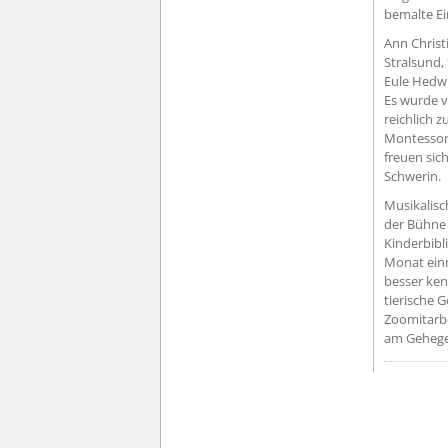
bemalte E
Ann Christ
Stralsund,
Eule Hedwi
Es wurde v
reichlich z
Montessori
freuen sic
Schwerin.
Musikalisc
der Bühne 
Kinderbibli
Monat ein
besser ken
tierische
Zoomitarbe
am Gehege 