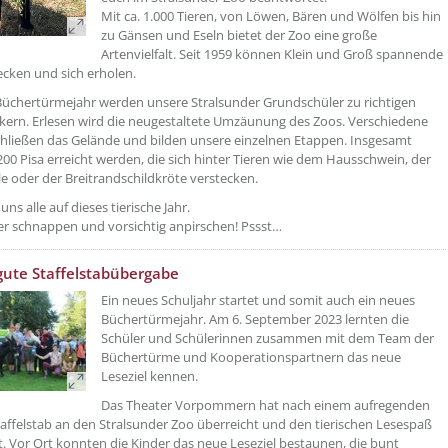
Mit ca. 1.000 Tieren, von Löwen, Bären und Wölfen bis hin
zu Gänsen und Eseln bietet der Zoo eine große
Artenvielfalt. Seit 1959 können Klein und Groß spannende
ecken und sich erholen.
Büchertürmejahr werden unsere Stralsunder Grundschüler zu richtigen
kern. Erlesen wird die neugestaltete Umzäunung des Zoos. Verschiedene
hließen das Gelände und bilden unsere einzelnen Etappen. Insgesamt
00 Pisa erreicht werden, die sich hinter Tieren wie dem Hausschwein, der
e oder der Breitrandschildkröte verstecken.
uns alle auf dieses tierische Jahr.
er schnappen und vorsichtig anpirschen! Pssst…
etzeOben[2]/titel ???
 gute Staffelstabübergabe
Ein neues Schuljahr startet und somit auch ein neues
Büchertürmejahr. Am 6. September 2023 lernten die
Schüler und Schülerinnen zusammen mit dem Team der
Büchertürme und Kooperationspartnern das neue
Leseziel kennen.
Das Theater Vorpommern hat nach einem aufregenden
taffelstab an den Stralsunder Zoo überreicht und den tierischen Lesespaß
t. Vor Ort konnten die Kinder das neue Leseziel bestaunen, die bunt