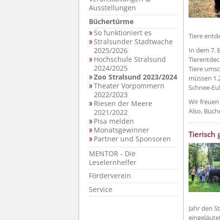
Ausstellungen
Büchertürme
So funktioniert es
Tiere entd
Stralsunder Stadtwache
2025/2026
In dem 7. 
Hochschule Stralsund
Tierentdec
2024/2025
Tiere umsc
Zoo Stralsund 2023/2024
müssen 1.2
Theater Vorpommern
Schnee-Eul
2022/2023
Wir freuen 
Riesen der Meere
Also, Büch
2021/2022
Pisa melden
Monatsgewinner
??? absa
Tierisch
Partner und Sponsoren
MENTOR - Die
Leselernhelfer
Förderverein
Service
Jahr den S
eingeläute