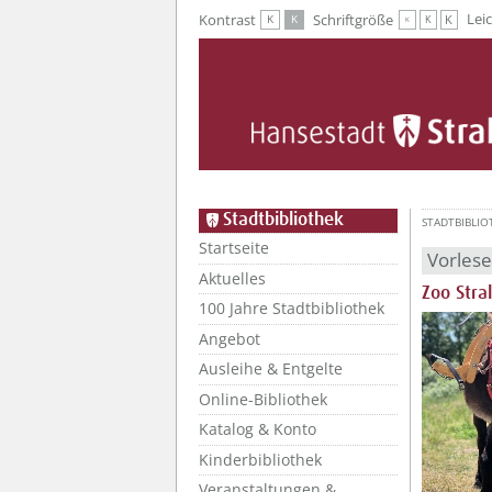
Zur Hauptnavigation
Zum Inhalt
Lei
Kontrast
Schriftgröße
K
K
K
K
K
Stadtbibliothek
STADTBIBLIO
Startseite
Vorles
Aktuelles
Zoo Stra
100 Jahre Stadtbibliothek
Angebot
Ausleihe & Entgelte
Online-Bibliothek
Katalog & Konto
Kinderbibliothek
Veranstaltungen &