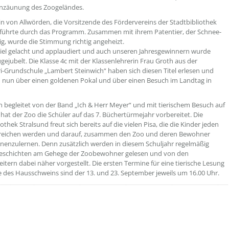
inzäunung des Zoogeländes.
in von Allwörden, die Vorsitzende des Fördervereins der Stadtbibliothek
 führte durch das Programm. Zusammen mit ihrem Patentier, der Schnee-
g, wurde die Stimmung richtig angeheizt.
iel gelacht und applaudiert und auch unseren Jahresgewinnern wurde
ugejubelt. Die Klasse 4c mit der Klassenlehrerin Frau Groth aus der
-Grundschule „Lambert Steinwich“ haben sich diesen Titel erlesen und
h nun über einen goldenen Pokal und über einen Besuch im Landtag in
h begleitet von der Band „Ich & Herr Meyer“ und mit tierischem Besuch auf
hat der Zoo die Schüler auf das 7. Büchertürmejahr vorbereitet. Die
othek Stralsund freut sich bereits auf die vielen Pisa, die die Kinder jeden
reichen werden und darauf, zusammen den Zoo und deren Bewohner
nenzulernen. Denn zusätzlich werden in diesem Schuljahr regelmäßig
 Geschichten am Gehege der Zoobewohner gelesen und von den
itern dabei näher vorgestellt. Die ersten Termine für eine tierische Lesung
des Hausschweins sind der 13. und 23. September jeweils um 16.00 Uhr.