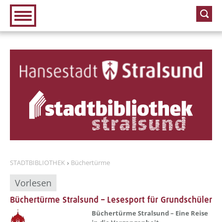
Zur Hauptnavigation
Zum Inhalt
STADTBIBLIOTHEK
Büchertürme
Vorlesen
Büchertürme Stralsund – Lesesport für Grundschüler
??? absaetzeOben[1]/titel ???
Büchertürme Stralsund – Eine Reise