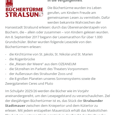
in die Vergangenheit
Die Büchertürme wurden ins Leben
gerufen, um Kindern Freude am
gemeinsamen Lesen zu vermitteln. Dafür
werden bekannte Wahrzeichen der
Hansestadt Stralsund erlesen: durch das Übereinanderstapeln von
Büchern, die – allein oder zusammen – von Kindern gelesen wurden.
Am 8. September 2017 begann der Lesemarathon für über 1.000
Grundschüler. Bisher wurden folgende Leseziele von den
Büchertürmern erlesen:
- die Kirchtürme von St. Jakobi, St. Nikolai und St. Marien
- die Rügenbrücke
- die „Riesen der Meere“ aus dem OZEANEUM
- die Sitzreihen im Parkett des Theaters Vorpommern
- der Außenzaun des Stralsunder Zoos und
- die 8 großen Planeten unseres Sonnensystems sowie die
Zwergplaneten Ceres und Pluto
Im Schuljahr 2025/26 werden die Bücher wie im Vorjahr
aneinandergereiht, um den Lesepegelstand zu veranschaulichen. Ziel
der diesjährigen Büchertürmer ist es, das Stück der
Stralsunder
Stadtmauer
zwischen dem Kniepertor und dem Kütertor zu
erlesen. Mit jedem erstapelten Mauerstück erhält das Maskottchen